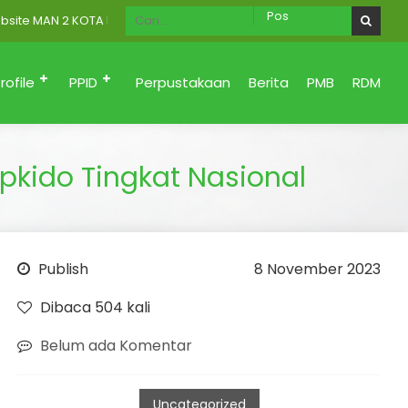
AN 2 KOTA PADANG Menuju Zona Integritas (Bersih dari korupsi, San
rofile
PPID
Perpustakaan
Berita
PMB
RDM
pkido Tingkat Nasional
Publish
8 November 2023
Dibaca 504 kali
Belum ada Komentar
Uncategorized