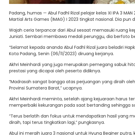
Padang, humas — Abul Fadhl Rizal pelajar kelas XI IPA 3 MA
Martial Arts Games (IMAG) I 2023 tingkat nasional. Dia pun 
Wajah ceria terpancar dari Abul sesaat memasuki ruang ke
Juniati. Sembari membawa medali perunggu, dia berfoto be
“Selamat kepada ananda Abul Fadhl Rizal juara beladiri Hapki
Kota Padang, Senin (06/11/2023) diruang kerjanya.
Akhri Meinhardi yang juga merupakan pemegang sabuk hita
prestasi yang dicapai oleh peserta didiknya.
“Madrasah sangat bangga atas perjuangan yang diraih oleh 
Provinsi Sumatera Barat,” ucapnya.
Akhri Meinhardi meminta, setelah ajang kejuaraan harus 
memperbaiki kekurangan pada saat bertanding sehingga saa
“Terus berlatih dan fokus untuk mendapatkan hasil yang m
diraih, tapi terus tingkatkan lagi,” pungkasnya.
Abul ini meraih juara 3 nasional untuk Hyung Beginer putra, 