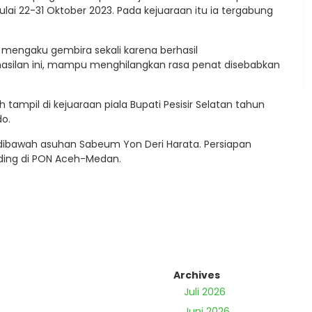
lai 22-31 Oktober 2023. Pada kejuaraan itu ia tergabung
h mengaku gembira sekali karena berhasil
silan ini, mampu menghilangkan rasa penat disebabkan
h tampil di kejuaraan piala Bupati Pesisir Selatan tahun
do.
do dibawah asuhan Sabeum Yon Deri Harata. Persiapan
nding di PON Aceh-Medan.
Archives
Juli 2026
Juni 2026