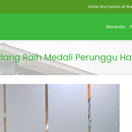
Ahlan Wa Sahlan di Website M
Beranda
P
adang Raih Medali Perunggu Ha