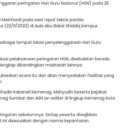
ggaran peringatan Hari Guru Nasional (HGN) pada 25
Meinhardi pada saat rapat teknis panitia
a (22/11/2023) di Aula Abu Bakar Shiddiq kampus
sebagai tempat lokasi penyelenggaraan Hari Guru
lokasi pelaksanaan peringatan HGN, disebabkan berada
bih lengkap dibandingkan madrasah lainnya.
kseskan acara itu dan akan menyediakan fasilitas yang
h.
ihadiri Kakanwil Kemenag, Mahyudin beserta pejabat
Kemenag Sumbar dan ASN se-satker di lingkup Kemenag Kota
ringatan sebelumnya. Setiap peserta diwajibkan
t ini disesuaikan dengan norma kepantasan.