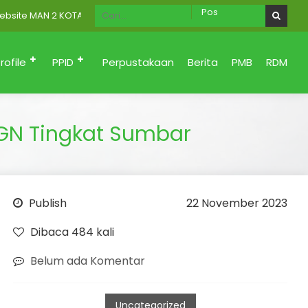
MAN 2 KOTA PADANG Menuju Zona Integritas (Bersih dari korupsi, Sa
rofile
PPID
Perpustakaan
Berita
PMB
RDM
GN Tingkat Sumbar
Publish
22 November 2023
Dibaca 484 kali
Belum ada Komentar
Uncategorized