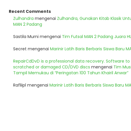
Recent Comments
Zulhandra
mengenai
Zulhandra, Gunakan Kitab Klasik Un
MAN 2 Padang
Sastila Murni
mengenai
Tim Futsal MAN 2 Padang Juara 
Secret
mengenai
Marinir Latih Baris Berbaris Siswa Baru 
RepairCdDvD is a professional data recovery. Software t
scratched or damaged CD/DVD discs
mengenai
Tim Musi
Tampil Memukau di “Peringatan 100 Tahun Khairil Anwar”
Rafliipl
mengenai
Marinir Latih Baris Berbaris Siswa Baru 