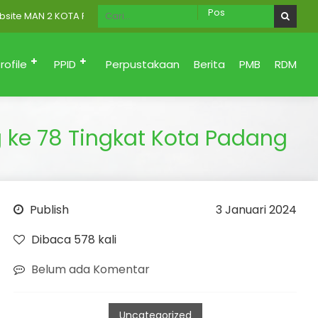
AN 2 KOTA PADANG Menuju Zona Integritas (Bersih dari korupsi, San
rofile
PPID
Perpustakaan
Berita
PMB
RDM
 ke 78 Tingkat Kota Padang
Publish
3 Januari 2024
Dibaca 578 kali
Belum ada Komentar
Uncategorized