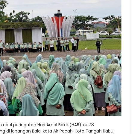
apel peringatan Hari Amal Bakti (HAB) ke 78
 di lapangan Balai kota Air Pecah, Koto Tangah Rabu