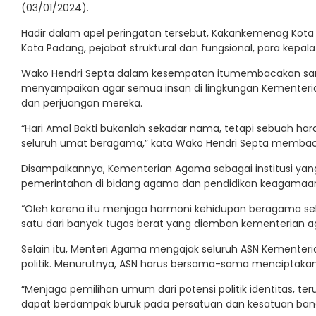
(03/01/2024).
Hadir dalam apel peringatan tersebut, Kakankemenag Kota 
Kota Padang, pejabat struktural dan fungsional, para kep
Wako Hendri Septa dalam kesempatan itumembacakan sam
menyampaikan agar semua insan di lingkungan Kementer
dan perjuangan mereka.
“Hari Amal Bakti bukanlah sekadar nama, tetapi sebuah 
seluruh umat beragama,” kata Wako Hendri Septa memba
Disampaikannya, Kementerian Agama sebagai institusi ya
pemerintahan di bidang agama dan pendidikan keagamaa
“Oleh karena itu menjaga harmoni kehidupan beragama seba
satu dari banyak tugas berat yang diemban kementerian a
Selain itu, Menteri Agama mengajak seluruh ASN Kemente
politik. Menurutnya, ASN harus bersama-sama menciptakan
“Menjaga pemilihan umum dari potensi politik identitas, ter
dapat berdampak buruk pada persatuan dan kesatuan bangs