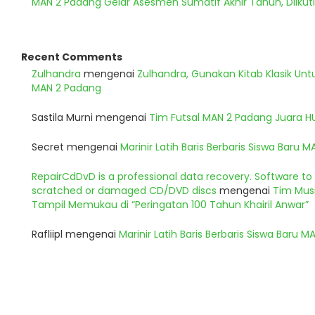
MAN 2 Padang Gelar Asesmen Sumatif Akhir Tahun, Diikuti
Recent Comments
Zulhandra
mengenai
Zulhandra, Gunakan Kitab Klasik Un
MAN 2 Padang
Sastila Murni
mengenai
Tim Futsal MAN 2 Padang Juara 
Secret
mengenai
Marinir Latih Baris Berbaris Siswa Baru 
RepairCdDvD is a professional data recovery. Software t
scratched or damaged CD/DVD discs
mengenai
Tim Musi
Tampil Memukau di “Peringatan 100 Tahun Khairil Anwar”
Rafliipl
mengenai
Marinir Latih Baris Berbaris Siswa Baru 