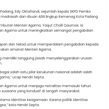
Padang, Edy Oktafiandi, sejumlah kepala SKPD Pemko
ala madrasah dan ribuan ASN lingkup Kemenag Kota Padang.
butan Menteri Agama, Yaqut Cholil Qaumas. Ia
ian Agama untuk meningkatkan semangat pengabdian
harapan dan tekad untuk memperdalam pengabdian kepada
cakan amanat Menteri Agama.
ng memiliki tanggung jawab menyelenggarakan urusan
n.
gai salah satu pilar kerukunan nasional adalah salah
gama,” ucap Hendri Septa.
rian Agama untuk menjaga netralitas memasuki tahun
 suasana yang kondusif di tengah masyarakat.
utama identitas keagamaan. Karena politik identitas
a,” kata Hendri Septa.