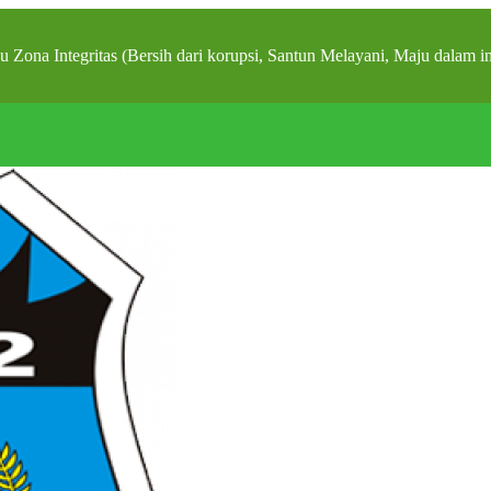
ona Integritas (Bersih dari korupsi, Santun Melayani, Maju d