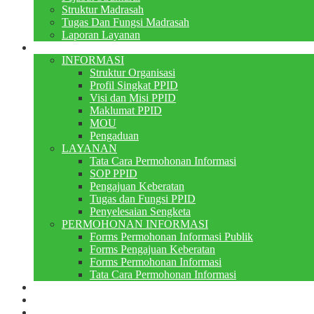
Struktur Madrasah
Tugas Dan Fungsi Madrasah
Laporan Layanan
PPID
INFORMASI
Struktur Organisasi
Profil Singkat PPID
Visi dan Misi PPID
Maklumat PPID
MOU
Pengaduan
LAYANAN
Tata Cara Permohonan Informasi
SOP PPID
Pengajuan Keberatan
Tugas dan Fungsi PPID
Penyelesaian Sengketa
PERMOHONAN INFORMASI
Forms Permohonan Informasi Publik
Forms Pengajuan Keberatan
Forms Permohonan Informasi
Tata Cara Permohonan Informasi
Perpustakaan
Berita
PMB