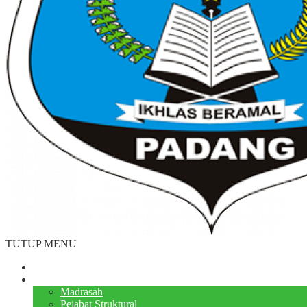
TUTUP MENU
Beranda
Profile
Madrasah
Pejabat Struktural