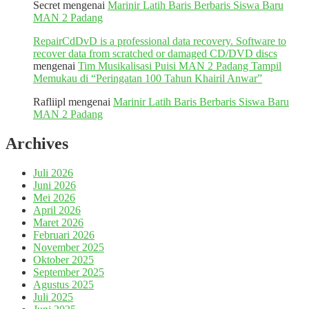
Secret
mengenai
Marinir Latih Baris Berbaris Siswa Baru
MAN 2 Padang
RepairCdDvD is a professional data recovery. Software to
recover data from scratched or damaged CD/DVD discs
mengenai
Tim Musikalisasi Puisi MAN 2 Padang Tampil
Memukau di “Peringatan 100 Tahun Khairil Anwar”
Rafliipl
mengenai
Marinir Latih Baris Berbaris Siswa Baru
MAN 2 Padang
Archives
Juli 2026
Juni 2026
Mei 2026
April 2026
Maret 2026
Februari 2026
November 2025
Oktober 2025
September 2025
Agustus 2025
Juli 2025