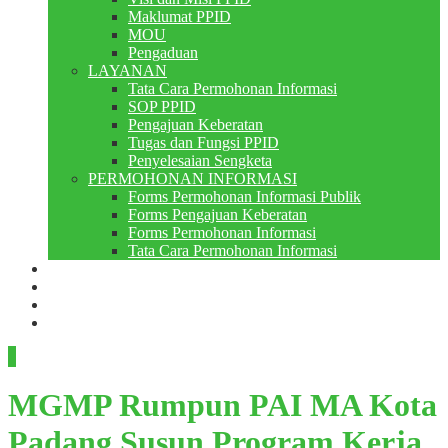
Maklumat PPID
MOU
Pengaduan
LAYANAN
Tata Cara Permohonan Informasi
SOP PPID
Pengajuan Keberatan
Tugas dan Fungsi PPID
Penyelesaian Sengketa
PERMOHONAN INFORMASI
Forms Permohonan Informasi Publik
Forms Pengajuan Keberatan
Forms Permohonan Informasi
Tata Cara Permohonan Informasi
Perpustakaan
Berita
PMB
RDM
MGMP Rumpun PAI MA Kota
Padang Susun Program Kerja