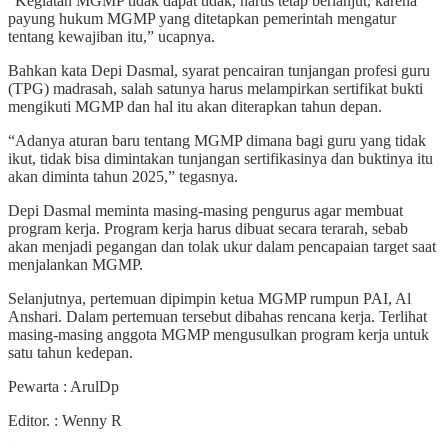
“Kegiatan MGMP tidak dapat tidak, harus tetap berlanjut, karena
payung hukum MGMP yang ditetapkan pemerintah mengatur
tentang kewajiban itu,” ucapnya.
Bahkan kata Depi Dasmal, syarat pencairan tunjangan profesi guru
(TPG) madrasah, salah satunya harus melampirkan sertifikat bukti
mengikuti MGMP dan hal itu akan diterapkan tahun depan.
“Adanya aturan baru tentang MGMP dimana bagi guru yang tidak
ikut, tidak bisa dimintakan tunjangan sertifikasinya dan buktinya itu
akan diminta tahun 2025,” tegasnya.
Depi Dasmal meminta masing-masing pengurus agar membuat
program kerja. Program kerja harus dibuat secara terarah, sebab
akan menjadi pegangan dan tolak ukur dalam pencapaian target saat
menjalankan MGMP.
Selanjutnya, pertemuan dipimpin ketua MGMP rumpun PAI, Al
Anshari. Dalam pertemuan tersebut dibahas rencana kerja. Terlihat
masing-masing anggota MGMP mengusulkan program kerja untuk
satu tahun kedepan.
Pewarta : ArulDp
Editor. : Wenny R