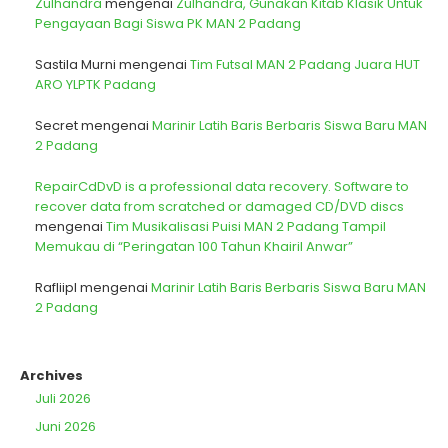
Zulhandra
mengenai
Zulhandra, Gunakan Kitab Klasik Untuk
Pengayaan Bagi Siswa PK MAN 2 Padang
Sastila Murni
mengenai
Tim Futsal MAN 2 Padang Juara HUT
ARO YLPTK Padang
Secret
mengenai
Marinir Latih Baris Berbaris Siswa Baru MAN
2 Padang
RepairCdDvD is a professional data recovery. Software to
recover data from scratched or damaged CD/DVD discs
mengenai
Tim Musikalisasi Puisi MAN 2 Padang Tampil
Memukau di “Peringatan 100 Tahun Khairil Anwar”
Rafliipl
mengenai
Marinir Latih Baris Berbaris Siswa Baru MAN
2 Padang
Archives
Juli 2026
Juni 2026