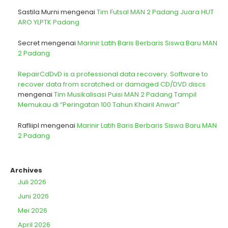
Sastila Murni
mengenai
Tim Futsal MAN 2 Padang Juara HUT
ARO YLPTK Padang
Secret
mengenai
Marinir Latih Baris Berbaris Siswa Baru MAN
2 Padang
RepairCdDvD is a professional data recovery. Software to
recover data from scratched or damaged CD/DVD discs
mengenai
Tim Musikalisasi Puisi MAN 2 Padang Tampil
Memukau di “Peringatan 100 Tahun Khairil Anwar”
Rafliipl
mengenai
Marinir Latih Baris Berbaris Siswa Baru MAN
2 Padang
Archives
Juli 2026
Juni 2026
Mei 2026
April 2026