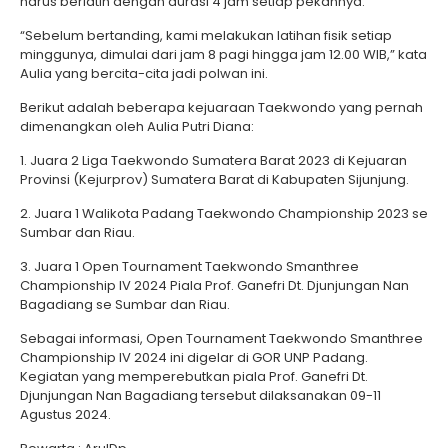
harus berlatih dengan durasi 4 jam setiap pekannya.
“Sebelum bertanding, kami melakukan latihan fisik setiap
minggunya, dimulai dari jam 8 pagi hingga jam 12.00 WIB,” kata
Aulia yang bercita-cita jadi polwan ini.
Berikut adalah beberapa kejuaraan Taekwondo yang pernah
dimenangkan oleh Aulia Putri Diana:
1. Juara 2 Liga Taekwondo Sumatera Barat 2023 di Kejuaran
Provinsi (Kejurprov) Sumatera Barat di Kabupaten Sijunjung.
2. Juara 1 Walikota Padang Taekwondo Championship 2023 se
Sumbar dan Riau.
3. Juara 1 Open Tournament Taekwondo Smanthree
Championship IV 2024 Piala Prof. Ganefri Dt. Djunjungan Nan
Bagadiang se Sumbar dan Riau.
Sebagai informasi, Open Tournament Taekwondo Smanthree
Championship IV 2024 ini digelar di GOR UNP Padang.
Kegiatan yang memperebutkan piala Prof. Ganefri Dt.
Djunjungan Nan Bagadiang tersebut dilaksanakan 09-11
Agustus 2024.