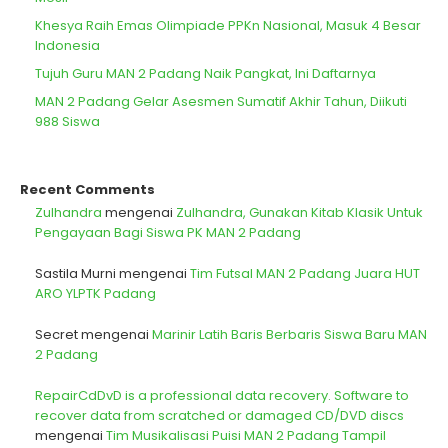
Khesya Raih Emas Olimpiade PPKn Nasional, Masuk 4 Besar
Indonesia
Tujuh Guru MAN 2 Padang Naik Pangkat, Ini Daftarnya
MAN 2 Padang Gelar Asesmen Sumatif Akhir Tahun, Diikuti
988 Siswa
Recent Comments
Zulhandra
mengenai
Zulhandra, Gunakan Kitab Klasik Untuk
Pengayaan Bagi Siswa PK MAN 2 Padang
Sastila Murni
mengenai
Tim Futsal MAN 2 Padang Juara HUT
ARO YLPTK Padang
Secret
mengenai
Marinir Latih Baris Berbaris Siswa Baru MAN
2 Padang
RepairCdDvD is a professional data recovery. Software to
recover data from scratched or damaged CD/DVD discs
mengenai
Tim Musikalisasi Puisi MAN 2 Padang Tampil