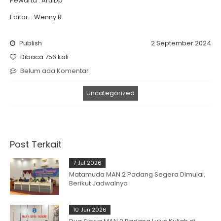
Pewarta : ArulDp
Editor. : Wenny R
Publish
2 September 2024
Dibaca 756 kali
Belum ada Komentar
Uncategorized
Post Terkait
7 Jul 2026
Matamuda MAN 2 Padang Segera Dimulai,
Berikut Jadwalnya
10 Jun 2026