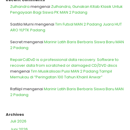
Zulhandra
mengenai
Zulhandra, Gunakan Kitab Klasik Untuk
Pengayaan Bagi Siswa PK MAN 2 Padang
Sastila Murni
mengenai
Tim Futsal MAN 2 Padang Juara HUT
ARO YLPTK Padang
Secret
mengenai
Marinir Latih Baris Berbaris Siswa Baru MAN
2 Padang
RepairCdDvD is a professional data recovery. Software to
recover data from scratched or damaged CD/DVD discs
mengenai
Tim Musikalisasi Puisi MAN 2 Padang Tampil
Memukau di “Peringatan 100 Tahun Khairil Anwar”
Rafliipl
mengenai
Marinir Latih Baris Berbaris Siswa Baru MAN
2 Padang
Archives
Juli 2026
Juni 2026