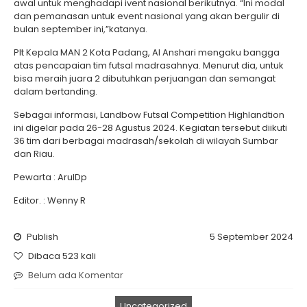
awal untuk menghadapi ivent nasional berikutnya. “Ini modal
dan pemanasan untuk event nasional yang akan bergulir di
bulan september ini,”katanya.
Plt Kepala MAN 2 Kota Padang, Al Anshari mengaku bangga
atas pencapaian tim futsal madrasahnya. Menurut dia, untuk
bisa meraih juara 2 dibutuhkan perjuangan dan semangat
dalam bertanding.
Sebagai informasi, Landbow Futsal Competition Highlandtion
ini digelar pada 26-28 Agustus 2024. Kegiatan tersebut diikuti
36 tim dari berbagai madrasah/sekolah di wilayah Sumbar
dan Riau.
Pewarta : ArulDp
Editor. : Wenny R
Publish
5 September 2024
Dibaca 523 kali
Belum ada Komentar
Uncategorized