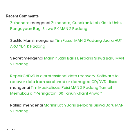
Recent Comments
Zulhandra
mengenai
Zulhandra, Gunakan Kitab Klasik Untuk
Pengayaan Bagi Siswa PK MAN 2 Padang
Sastila Murni
mengenai
Tim Futsal MAN 2 Padang Juara HUT
ARO YLPTK Padang
Secret
mengenai
Marinir Latih Baris Berbaris Siswa Baru MAN
2 Padang
RepairCdDvD is a professional data recovery. Software to
recover data from scratched or damaged CD/DVD discs
mengenai
Tim Musikalisasi Puisi MAN 2 Padang Tampil
Memukau di “Peringatan 100 Tahun Khairil Anwar”
Rafliipl
mengenai
Marinir Latih Baris Berbaris Siswa Baru MAN
2 Padang