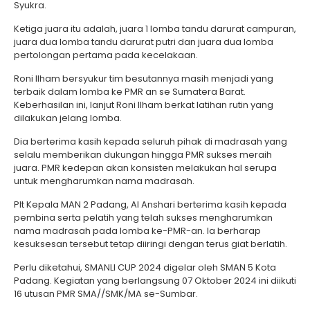
Syukra.
Ketiga juara itu adalah, juara 1 lomba tandu darurat campuran,
juara dua lomba tandu darurat putri dan juara dua lomba
pertolongan pertama pada kecelakaan.
Roni Ilham bersyukur tim besutannya masih menjadi yang
terbaik dalam lomba ke PMR an se Sumatera Barat.
Keberhasilan ini, lanjut Roni Ilham berkat latihan rutin yang
dilakukan jelang lomba.
Dia berterima kasih kepada seluruh pihak di madrasah yang
selalu memberikan dukungan hingga PMR sukses meraih
juara. PMR kedepan akan konsisten melakukan hal serupa
untuk mengharumkan nama madrasah.
Plt Kepala MAN 2 Padang, Al Anshari berterima kasih kepada
pembina serta pelatih yang telah sukses mengharumkan
nama madrasah pada lomba ke-PMR-an. Ia berharap
kesuksesan tersebut tetap diiringi dengan terus giat berlatih.
Perlu diketahui, SMANLI CUP 2024 digelar oleh SMAN 5 Kota
Padang. Kegiatan yang berlangsung 07 Oktober 2024 ini diikuti
16 utusan PMR SMA//SMK/MA se-Sumbar.