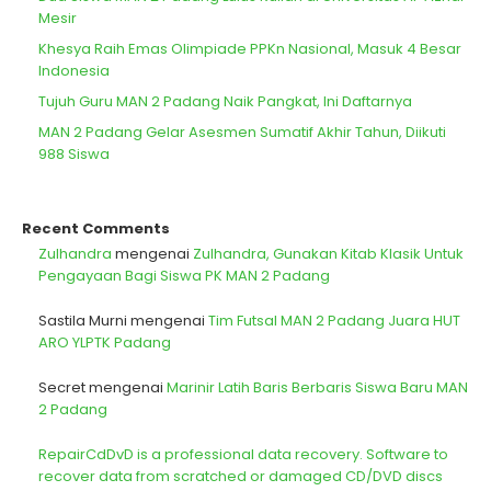
Mesir
Khesya Raih Emas Olimpiade PPKn Nasional, Masuk 4 Besar
Indonesia
Tujuh Guru MAN 2 Padang Naik Pangkat, Ini Daftarnya
MAN 2 Padang Gelar Asesmen Sumatif Akhir Tahun, Diikuti
988 Siswa
Recent Comments
Zulhandra
mengenai
Zulhandra, Gunakan Kitab Klasik Untuk
Pengayaan Bagi Siswa PK MAN 2 Padang
Sastila Murni
mengenai
Tim Futsal MAN 2 Padang Juara HUT
ARO YLPTK Padang
Secret
mengenai
Marinir Latih Baris Berbaris Siswa Baru MAN
2 Padang
RepairCdDvD is a professional data recovery. Software to
recover data from scratched or damaged CD/DVD discs