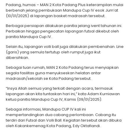
Padang, humas – MAN 2 Kota Padang Plus keterampilan mulai
berbenah jelang pembukaan Mandupa Cup IV esok Jum’at
(10/01/2025) di lapangan basket madrasah tersebut.
Berbagai persiapan dilakukan panitia jelang ivent tahunan ini.
Perbaikan hingga pengecatan lapangan futsal dikebut oleh
panitia Mandupa Cup IV.
Selain itu, lapangan volli ball juga dilakukan pembenahan. Line
(garis) yang semula tertutup oleh rumput juga ikut
dibersihkan.
Sebagai tuan rumah, MAN 2 Kota Padang terus menyiapkan
segala fasilitas guna menyukseskan helatan antar
madrasah/sekolah se Kota Padang tersebut.
“Insya Allah semua yang terkait dengan acara, termasuk
lapangan akan kita tuntaskan hari ini,” kata Adam Kurniawan
ketua panitia Mandupa Cup IV, Kamis (09/01/2025).
Sebagai informasi, Mandupa CUP IV kali ini
mempertandingkan dua cabang perlombaan. Cabang itu
terdiri dari Futsal dan Volli Ball. Kegiatan tersebut akan dibuka
oleh Kakankemenag Kota Padang, Edy Oktafiandi.