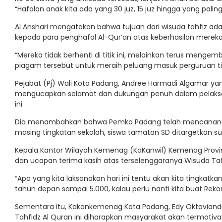
“Hafalan anak kita ada yang 30 juz, 15 juz hingga yang paling
Al Anshari mengatakan bahwa tujuan dari wisuda tahfiz 
kepada para penghafal Al-Qur’an atas keberhasilan merek
“Mereka tidak berhenti di titik ini, melainkan terus m
piagam tersebut untuk meraih peluang masuk perguruan tingg
Pejabat (Pj) Wali Kota Padang, Andree Harmadi Algamar yan
mengucapkan selamat dan dukungan penuh dalam pelaksan
ini.
Dia menambahkan bahwa Pemko Padang telah mencanangka
masing tingkatan sekolah, siswa tamatan SD ditargetkan su
Kepala Kantor Wilayah Kemenag (KaKanwil) Kemenag Provin
dan ucapan terima kasih atas terselenggaranya Wisuda Tahf
“Apa yang kita laksanakan hari ini tentu akan kita tingkatkan
tahun depan sampai 5.000, kalau perlu nanti kita buat Reko
Sementara itu, Kakankemenag Kota Padang, Edy Oktavian
Tahfidz Al Quran ini diharapkan masyarakat akan termotivas