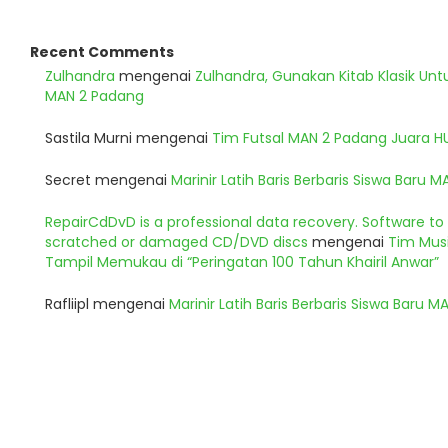
Recent Comments
Zulhandra
mengenai
Zulhandra, Gunakan Kitab Klasik Un
MAN 2 Padang
Sastila Murni
mengenai
Tim Futsal MAN 2 Padang Juara 
Secret
mengenai
Marinir Latih Baris Berbaris Siswa Baru 
RepairCdDvD is a professional data recovery. Software t
scratched or damaged CD/DVD discs
mengenai
Tim Musi
Tampil Memukau di “Peringatan 100 Tahun Khairil Anwar”
Rafliipl
mengenai
Marinir Latih Baris Berbaris Siswa Baru 