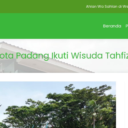
Ahlan Wa Sahlan di Website 
Beranda
P
ota Padang Ikuti Wisuda Tahfiz