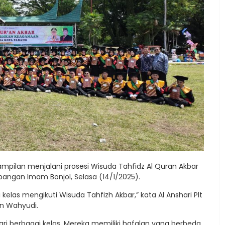
mpilan menjalani prosesi Wisuda Tahfidz Al Quran Akbar
ngan Imam Bonjol, Selasa (14/1/2025).
kelas mengikuti Wisuda Tahfizh Akbar,” kata Al Anshari Plt
an Wahyudi.
dari berbagai kelas. Mereka memiliki hafalan yang berbeda.