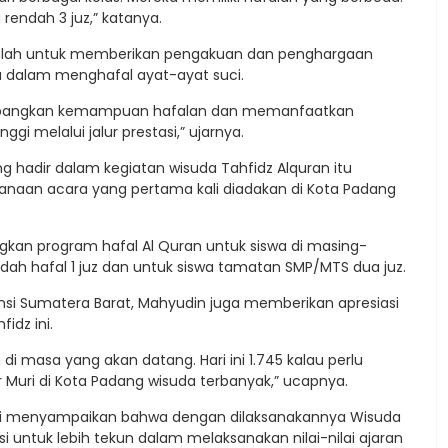
 rendah 3 juz,” katanya.
adalah untuk memberikan pengakuan dan penghargaan
a dalam menghafal ayat-ayat suci.
engembangkan kemampuan hafalan dan memanfaatkan
i melalui jalur prestasi,” ujarnya.
g hadir dalam kegiatan wisuda Tahfidz Alquran itu
aan acara yang pertama kali diadakan di Kota Padang
n program hafal Al Quran untuk siswa di masing-
dah hafal 1 juz dan untuk siswa tamatan SMP/MTS dua juz.
si Sumatera Barat, Mahyudin juga memberikan apresiasi
idz ini.
 di masa yang akan datang. Hari ini 1.745 kalau perlu
r Muri di Kota Padang wisuda terbanyak,” ucapnya.
di menyampaikan bahwa dengan dilaksanakannya Wisuda
i untuk lebih tekun dalam melaksanakan nilai-nilai ajaran