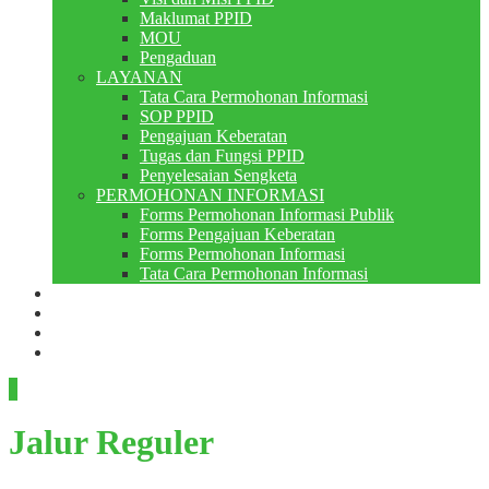
Maklumat PPID
MOU
Pengaduan
LAYANAN
Tata Cara Permohonan Informasi
SOP PPID
Pengajuan Keberatan
Tugas dan Fungsi PPID
Penyelesaian Sengketa
PERMOHONAN INFORMASI
Forms Permohonan Informasi Publik
Forms Pengajuan Keberatan
Forms Permohonan Informasi
Tata Cara Permohonan Informasi
Perpustakaan
Berita
PMB
RDM
Jalur Reguler