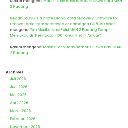
Secret
mengenai
Marinir Latih Baris Berbaris Siswa Baru MAN
2 Padang
RepairCdDvD is a professional data recovery. Software to
recover data from scratched or damaged CD/DVD discs
mengenai
Tim Musikalisasi Puisi MAN 2 Padang Tampil
Memukau di “Peringatan 100 Tahun Khairil Anwar”
Rafliipl
mengenai
Marinir Latih Baris Berbaris Siswa Baru MAN
2 Padang
Archives
Juli 2026
Juni 2026
Mei 2026
April 2026
Maret 2026
Februari 2026
November 2025