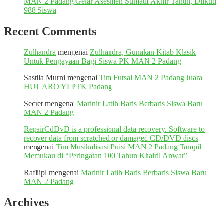
MAN 2 Padang Gelar Asesmen Sumatif Akhir Tahun, Diikuti
988 Siswa
Recent Comments
Zulhandra
mengenai
Zulhandra, Gunakan Kitab Klasik
Untuk Pengayaan Bagi Siswa PK MAN 2 Padang
Sastila Murni
mengenai
Tim Futsal MAN 2 Padang Juara
HUT ARO YLPTK Padang
Secret
mengenai
Marinir Latih Baris Berbaris Siswa Baru
MAN 2 Padang
RepairCdDvD is a professional data recovery. Software to
recover data from scratched or damaged CD/DVD discs
mengenai
Tim Musikalisasi Puisi MAN 2 Padang Tampil
Memukau di “Peringatan 100 Tahun Khairil Anwar”
Rafliipl
mengenai
Marinir Latih Baris Berbaris Siswa Baru
MAN 2 Padang
Archives