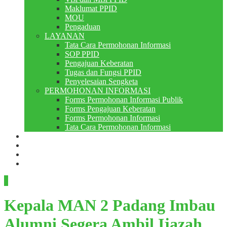
Maklumat PPID
MOU
Pengaduan
LAYANAN
Tata Cara Permohonan Informasi
SOP PPID
Pengajuan Keberatan
Tugas dan Fungsi PPID
Penyelesaian Sengketa
PERMOHONAN INFORMASI
Forms Permohonan Informasi Publik
Forms Pengajuan Keberatan
Forms Permohonan Informasi
Tata Cara Permohonan Informasi
Perpustakaan
Berita
PMB
RDM
Kepala MAN 2 Padang Imbau
Alumni Segera Ambil Ijazah,