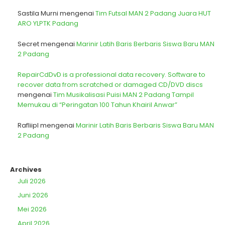
Sastila Murni
mengenai
Tim Futsal MAN 2 Padang Juara HUT
ARO YLPTK Padang
Secret
mengenai
Marinir Latih Baris Berbaris Siswa Baru MAN
2 Padang
RepairCdDvD is a professional data recovery. Software to
recover data from scratched or damaged CD/DVD discs
mengenai
Tim Musikalisasi Puisi MAN 2 Padang Tampil
Memukau di “Peringatan 100 Tahun Khairil Anwar”
Rafliipl
mengenai
Marinir Latih Baris Berbaris Siswa Baru MAN
2 Padang
Archives
Juli 2026
Juni 2026
Mei 2026
April 2026