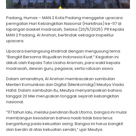
Padang, Humas – MAN 2 Kota Padang menggelar upacara
peringatan Hari Kebangkitan Nasional (Harkitnas) ke-117 di
lapangan basket madrasah, Selasa (20/5/2025). Plt Kepala
MAN 2 Padang, Al Anshari, bertindak sebagai inspektur
upacara.
Upacara berlangsung khidmat dengan mengusung tema
“Bangkit Bersama Wujudkan Indonesia Kuat.” Kegiatan ini
diikuti oleh Kepala Tata Usaha Arisman, para wakil kepala
madrasah, dewan guru, pegawai, serta ratusan siswa.
Dalam amanatnya, Al Anshari membacakan sambutan
Menteri Komunikasi dan Digital (Menkomdigi) Meutya Viada
Hafid. Dalam sambutan itu, Meutya menyampaikan bahwa
tanggal 20 Mei merupakan tonggak sejarah kebangkitan
nasional.
“117 tahun lalu, melalui pendirian Budi Utomo, bangsa ini mulai
membangun kesadaran bahwa nasib tidak bisa terus
bergantung pada kekuatan asing. Bangsa ini harus bangkit
dan berdiri di atas kekuatan sendiri,” ujar Meutya.