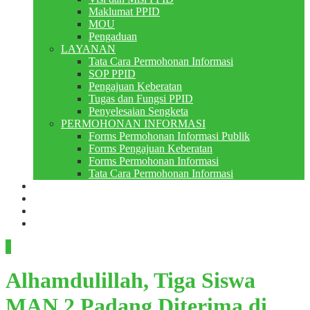
Maklumat PPID
MOU
Pengaduan
LAYANAN
Tata Cara Permohonan Informasi
SOP PPID
Pengajuan Keberatan
Tugas dan Fungsi PPID
Penyelesaian Sengketa
PERMOHONAN INFORMASI
Forms Permohonan Informasi Publik
Forms Pengajuan Keberatan
Forms Permohonan Informasi
Tata Cara Permohonan Informasi
Perpustakaan
Berita
PMB
RDM
Alhamdulillah, Tiga Siswa
MAN 2 Padang Diterima di