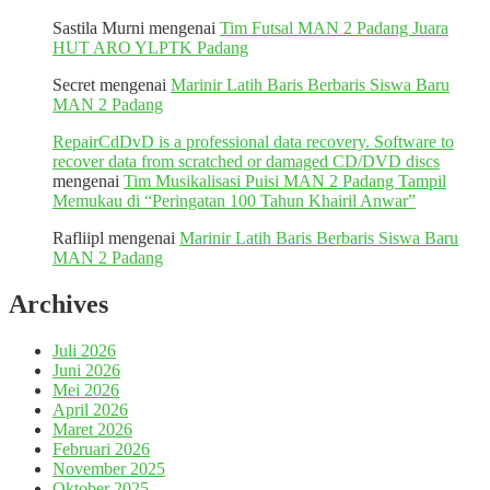
Sastila Murni
mengenai
Tim Futsal MAN 2 Padang Juara
HUT ARO YLPTK Padang
Secret
mengenai
Marinir Latih Baris Berbaris Siswa Baru
MAN 2 Padang
RepairCdDvD is a professional data recovery. Software to
recover data from scratched or damaged CD/DVD discs
mengenai
Tim Musikalisasi Puisi MAN 2 Padang Tampil
Memukau di “Peringatan 100 Tahun Khairil Anwar”
Rafliipl
mengenai
Marinir Latih Baris Berbaris Siswa Baru
MAN 2 Padang
Archives
Juli 2026
Juni 2026
Mei 2026
April 2026
Maret 2026
Februari 2026
November 2025
Oktober 2025