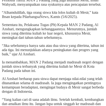
Pembina Tahfiz MAN 2 Padang yang juga alumnus Mesir, Ihsan
Wahyudi, menyampaikan rasa syukurnya atas pencapaian tersebut.
“Alhamdulillah, tiga orang siswa kita lolos kuliah di Mesir,” kata
Ihsan kepada PilarbangsaNews, Kamis (5/6/2025).
Sementara itu, Pelaksana Tugas (Plt) Kepala MAN 2 Padang, Al
Anshari, mengungkapkan kebanggaannya. Menurutnya, jumlah
siswa yang diterima kuliah ke luar negeri, khususnya Mesir,
meningkat dari tahun-tahun sebelumnya.
“Jika sebelumnya hanya satu atau dua siswa yang diterima, tahun ini
ada tiga. Ini menunjukkan adanya peningkatan dan progres yang
baik,” ujar Al Anshari.
Ia menambahkan, MAN 2 Padang menjadi madrasah negeri dengan
jumlah siswa terbanyak yang diterima kuliah ke Mesir di Kota
Padang pada tahun ini.
Al Anshari berharap para siswa dapat menjaga nilai-nilai yang telah
ditanamkan selama di madrasah. Ia juga mengingatkan pentingnya
kemampuan beradaptasi, mengingat budaya di Mesir sangat berbeda
dengan di Indonesia.
“Yang kalian cari di sana adalah ilmu. Setelah kembali, kembangkan
dan amalkan ilmu itu. Jangan lupa untuk singgah ke madrasah dan