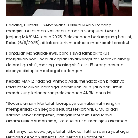
Padang, Humas – Sebanyak 50 siswa MAN 2 Padang
mengikuti Asesmen Nasional Berbasis Komputer (ANBK)
jenjang MA/SMA tahun 2025. Pelaksanaan berlangsung hari ini,
Rabu (6/8/2025), di laboratorium bahasa madrasah tersebut.
Pantauan MandupaNews, para siswa tampak fokus
menjawab soal-soal di depan layar komputer. Mereka dibagi
dalam tiga shift, masing-masing shift diisi 15 orang peserta,
sisanya disiapkan sebagai cadangan.
Kepala MAN 2 Padang, Ahmad Asdi, mengatakan pihaknya
telah melakukan berbagai persiapan jauh-jauh hari untuk
mendukung kelancaran pelaksanaan ANBK tahun ini.
“Secara umum kita telah berupaya semaksimal mungkin
mempersiapkan segala sesuatu terkait ANBK. Mulai dari
sarana, labor komputer, jaringan internet, semuanya
alhamdulillah sudah siap,” kata Asdi usai meninjau asesmen.
Tak hanya itu, siswa juga telah dibekali latihan dan tryout agar
terbiasa dengan sistem ujian berbasis komputer.