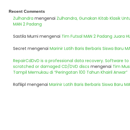
Recent Comments
Zulhandra
mengenai
Zulhandra, Gunakan Kitab Klasik Un
MAN 2 Padang
Sastila Murni
mengenai
Tim Futsal MAN 2 Padang Juara 
Secret
mengenai
Marinir Latih Baris Berbaris Siswa Baru 
RepairCdDvD is a professional data recovery. Software t
scratched or damaged CD/DVD discs
mengenai
Tim Musi
Tampil Memukau di “Peringatan 100 Tahun Khairil Anwar”
Rafliipl
mengenai
Marinir Latih Baris Berbaris Siswa Baru 