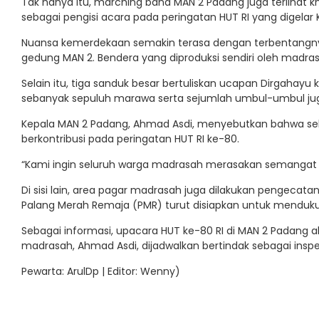
Tak hanya itu, marching band MAN 2 Padang juga terlihat kh
sebagai pengisi acara pada peringatan HUT RI yang digela
Nuansa kemerdekaan semakin terasa dengan terbentangny
gedung MAN 2. Bendera yang diproduksi sendiri oleh mad
Selain itu, tiga sanduk besar bertuliskan ucapan Dirgahayu 
sebanyak sepuluh marawa serta sejumlah umbul-umbul ju
Kepala MAN 2 Padang, Ahmad Asdi, menyebutkan bahwa sel
berkontribusi pada peringatan HUT RI ke-80.
“Kami ingin seluruh warga madrasah merasakan semangat ke
Di sisi lain, area pagar madrasah juga dilakukan pengecat
Palang Merah Remaja (PMR) turut disiapkan untuk menduku
Sebagai informasi, upacara HUT ke-80 RI di MAN 2 Padang aka
madrasah, Ahmad Asdi, dijadwalkan bertindak sebagai inspe
Pewarta: ArulDp | Editor: Wenny)