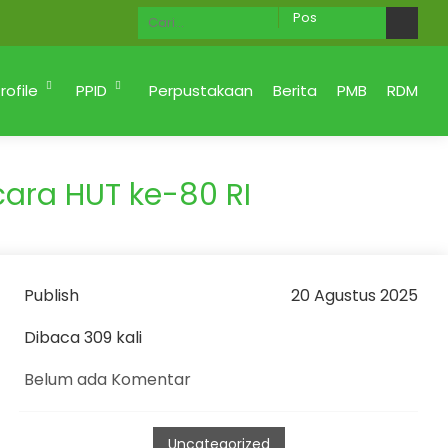
Ahlan Wa Sahlan di Website MAN 2 KOTA PADANG M
rofile
PPID
Perpustakaan
Berita
PMB
RDM
cara HUT ke-80 RI
Publish
20 Agustus 2025
Dibaca 309 kali
Belum ada Komentar
Uncategorized