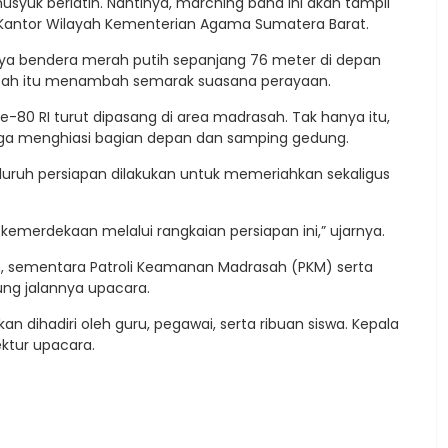
usyuk berlatih. Nantinya, marching band ini akan tampil
r Kantor Wilayah Kementerian Agama Sumatera Barat.
a bendera merah putih sepanjang 76 meter di depan
rasah itu menambah semarak suasana perayaan.
ke-80 RI turut dipasang di area madrasah. Tak hanya itu,
ga menghiasi bagian depan dan samping gedung.
uruh persiapan dilakukan untuk memeriahkan sekaligus
merdekaan melalui rangkaian persiapan ini,” ujarnya.
an, sementara Patroli Keamanan Madrasah (PKM) serta
ng jalannya upacara.
n dihadiri oleh guru, pegawai, serta ribuan siswa. Kepala
ktur upacara.