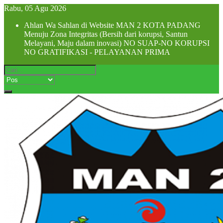
Rabu, 05 Agu 2026
Ahlan Wa Sahlan di Website MAN 2 KOTA PADANG
Menuju Zona Integritas (Bersih dari korupsi, Santun
Melayani, Maju dalam inovasi) NO SUAP-NO KORUPSI
NO GRATIFIKASI - PELAYANAN PRIMA