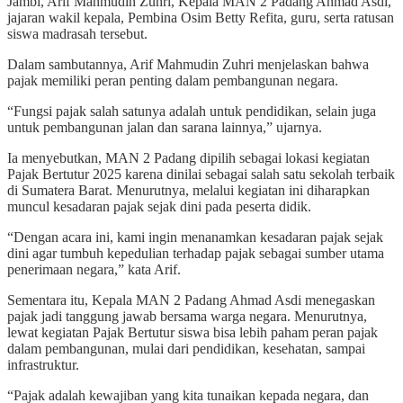
Jambi, Arif Mahmudin Zuhri, Kepala MAN 2 Padang Ahmad Asdi,
jajaran wakil kepala, Pembina Osim Betty Refita, guru, serta ratusan
siswa madrasah tersebut.
Dalam sambutannya, Arif Mahmudin Zuhri menjelaskan bahwa
pajak memiliki peran penting dalam pembangunan negara.
“Fungsi pajak salah satunya adalah untuk pendidikan, selain juga
untuk pembangunan jalan dan sarana lainnya,” ujarnya.
Ia menyebutkan, MAN 2 Padang dipilih sebagai lokasi kegiatan
Pajak Bertutur 2025 karena dinilai sebagai salah satu sekolah terbaik
di Sumatera Barat. Menurutnya, melalui kegiatan ini diharapkan
muncul kesadaran pajak sejak dini pada peserta didik.
“Dengan acara ini, kami ingin menanamkan kesadaran pajak sejak
dini agar tumbuh kepedulian terhadap pajak sebagai sumber utama
penerimaan negara,” kata Arif.
Sementara itu, Kepala MAN 2 Padang Ahmad Asdi menegaskan
pajak jadi tanggung jawab bersama warga negara. Menurutnya,
lewat kegiatan Pajak Bertutur siswa bisa lebih paham peran pajak
dalam pembangunan, mulai dari pendidikan, kesehatan, sampai
infrastruktur.
“Pajak adalah kewajiban yang kita tunaikan kepada negara, dan