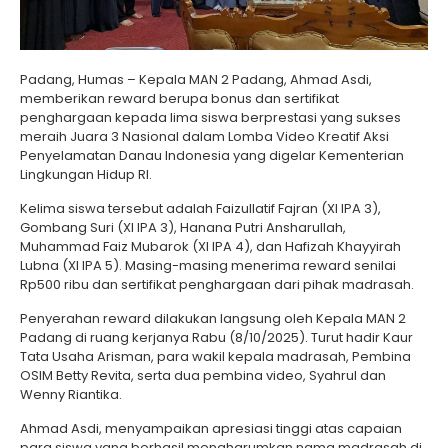
Padang, Humas – Kepala MAN 2 Padang, Ahmad Asdi,
memberikan reward berupa bonus dan sertifikat
penghargaan kepada lima siswa berprestasi yang sukses
meraih Juara 3 Nasional dalam Lomba Video Kreatif Aksi
Penyelamatan Danau Indonesia yang digelar Kementerian
Lingkungan Hidup RI.
Kelima siswa tersebut adalah Faizullatif Fajran (XI IPA 3),
Gombang Suri (XI IPA 3), Hanana Putri Ansharullah,
Muhammad Faiz Mubarok (XI IPA 4), dan Hafizah Khayyirah
Lubna (XI IPA 5). Masing-masing menerima reward senilai
Rp500 ribu dan sertifikat penghargaan dari pihak madrasah.
Penyerahan reward dilakukan langsung oleh Kepala MAN 2
Padang di ruang kerjanya Rabu (8/10/2025). Turut hadir Kaur
Tata Usaha Arisman, para wakil kepala madrasah, Pembina
OSIM Betty Revita, serta dua pembina video, Syahrul dan
Wenny Riantika.
Ahmad Asdi, menyampaikan apresiasi tinggi atas capaian
para siswa yang berhasil mengharumkan nama madrasah di