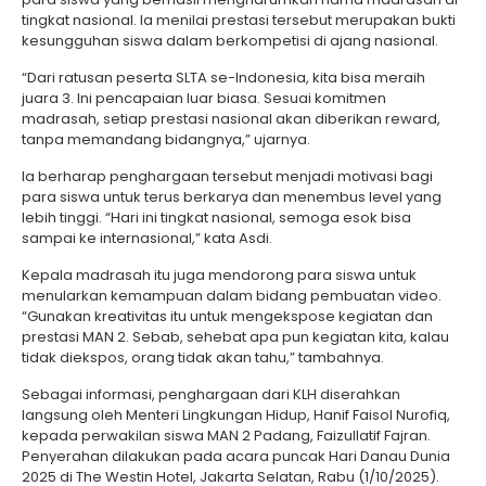
tingkat nasional. Ia menilai prestasi tersebut merupakan bukti
kesungguhan siswa dalam berkompetisi di ajang nasional.
“Dari ratusan peserta SLTA se-Indonesia, kita bisa meraih
juara 3. Ini pencapaian luar biasa. Sesuai komitmen
madrasah, setiap prestasi nasional akan diberikan reward,
tanpa memandang bidangnya,” ujarnya.
Ia berharap penghargaan tersebut menjadi motivasi bagi
para siswa untuk terus berkarya dan menembus level yang
lebih tinggi. “Hari ini tingkat nasional, semoga esok bisa
sampai ke internasional,” kata Asdi.
Kepala madrasah itu juga mendorong para siswa untuk
menularkan kemampuan dalam bidang pembuatan video.
“Gunakan kreativitas itu untuk mengekspose kegiatan dan
prestasi MAN 2. Sebab, sehebat apa pun kegiatan kita, kalau
tidak diekspos, orang tidak akan tahu,” tambahnya.
Sebagai informasi, penghargaan dari KLH diserahkan
langsung oleh Menteri Lingkungan Hidup, Hanif Faisol Nurofiq,
kepada perwakilan siswa MAN 2 Padang, Faizullatif Fajran.
Penyerahan dilakukan pada acara puncak Hari Danau Dunia
2025 di The Westin Hotel, Jakarta Selatan, Rabu (1/10/2025).