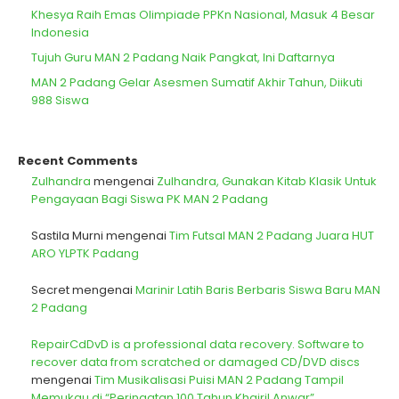
Khesya Raih Emas Olimpiade PPKn Nasional, Masuk 4 Besar
Indonesia
Tujuh Guru MAN 2 Padang Naik Pangkat, Ini Daftarnya
MAN 2 Padang Gelar Asesmen Sumatif Akhir Tahun, Diikuti
988 Siswa
Recent Comments
Zulhandra
mengenai
Zulhandra, Gunakan Kitab Klasik Untuk
Pengayaan Bagi Siswa PK MAN 2 Padang
Sastila Murni
mengenai
Tim Futsal MAN 2 Padang Juara HUT
ARO YLPTK Padang
Secret
mengenai
Marinir Latih Baris Berbaris Siswa Baru MAN
2 Padang
RepairCdDvD is a professional data recovery. Software to
recover data from scratched or damaged CD/DVD discs
mengenai
Tim Musikalisasi Puisi MAN 2 Padang Tampil
Memukau di “Peringatan 100 Tahun Khairil Anwar”