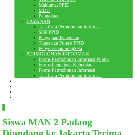
Maklumat PPID
MOU
Pengaduan
LAYANAN
Tata Cara Permohonan Informasi
SOP PPID
Pengajuan Keberatan
Tugas dan Fungsi PPID
Penyelesaian Sengketa
PERMOHONAN INFORMASI
Forms Permohonan Informasi Publik
Forms Pengajuan Keberatan
Forms Permohonan Informasi
Tata Cara Permohonan Informasi
Perpustakaan
Berita
PMB
RDM
Siswa MAN 2 Padang
Diundang ke Jakarta Terima