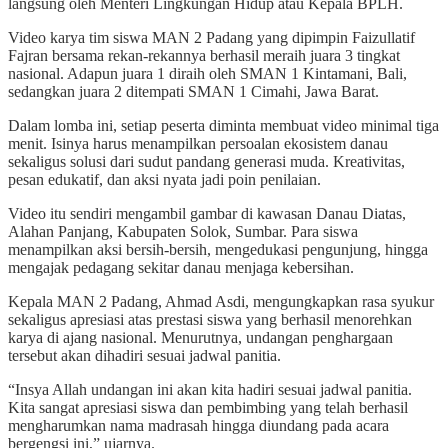
langsung oleh Menteri Lingkungan Hidup atau Kepala BPLH.
Video karya tim siswa MAN 2 Padang yang dipimpin Faizullatif
Fajran bersama rekan-rekannya berhasil meraih juara 3 tingkat
nasional. Adapun juara 1 diraih oleh SMAN 1 Kintamani, Bali,
sedangkan juara 2 ditempati SMAN 1 Cimahi, Jawa Barat.
Dalam lomba ini, setiap peserta diminta membuat video minimal tiga
menit. Isinya harus menampilkan persoalan ekosistem danau
sekaligus solusi dari sudut pandang generasi muda. Kreativitas,
pesan edukatif, dan aksi nyata jadi poin penilaian.
Video itu sendiri mengambil gambar di kawasan Danau Diatas,
Alahan Panjang, Kabupaten Solok, Sumbar. Para siswa
menampilkan aksi bersih-bersih, mengedukasi pengunjung, hingga
mengajak pedagang sekitar danau menjaga kebersihan.
Kepala MAN 2 Padang, Ahmad Asdi, mengungkapkan rasa syukur
sekaligus apresiasi atas prestasi siswa yang berhasil menorehkan
karya di ajang nasional. Menurutnya, undangan penghargaan
tersebut akan dihadiri sesuai jadwal panitia.
“Insya Allah undangan ini akan kita hadiri sesuai jadwal panitia.
Kita sangat apresiasi siswa dan pembimbing yang telah berhasil
mengharumkan nama madrasah hingga diundang pada acara
bergengsi ini,” ujarnya.