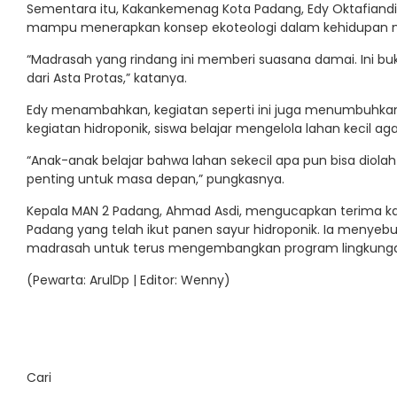
Sementara itu, Kakankemenag Kota Padang, Edy Oktafiand
mampu menerapkan konsep ekoteologi dalam kehidupan 
“Madrasah yang rindang ini memberi suasana damai. Ini bu
dari Asta Protas,” katanya.
Edy menambahkan, kegiatan seperti ini juga menumbuhkan
kegiatan hidroponik, siswa belajar mengelola lahan kecil aga
“Anak-anak belajar bahwa lahan sekecil apa pun bisa diola
penting untuk masa depan,” pungkasnya.
Kepala MAN 2 Padang, Ahmad Asdi, mengucapkan terima 
Padang yang telah ikut panen sayur hidroponik. Ia menyeb
madrasah untuk terus mengembangkan program lingkungan
(Pewarta: ArulDp | Editor: Wenny)
Cari