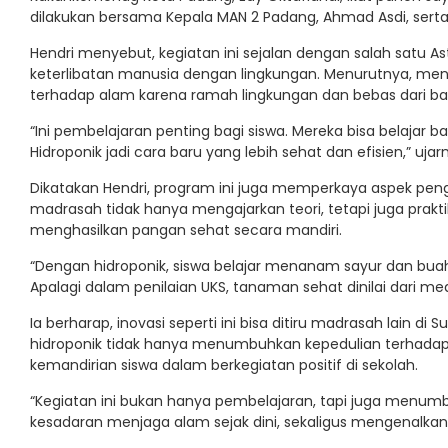
dilakukan bersama Kepala MAN 2 Padang, Ahmad Asdi, sert
Hendri menyebut, kegiatan ini sejalan dengan salah satu 
keterlibatan manusia dengan lingkungan. Menurutnya, me
terhadap alam karena ramah lingkungan dan bebas dari ba
“Ini pembelajaran penting bagi siswa. Mereka bisa belajar 
Hidroponik jadi cara baru yang lebih sehat dan efisien,” ujar
Dikatakan Hendri, program ini juga memperkaya aspek penge
madrasah tidak hanya mengajarkan teori, tetapi juga pra
menghasilkan pangan sehat secara mandiri.
“Dengan hidroponik, siswa belajar menanam sayur dan buah 
Apalagi dalam penilaian UKS, tanaman sehat dinilai dari m
Ia berharap, inovasi seperti ini bisa ditiru madrasah lain d
hidroponik tidak hanya menumbuhkan kepedulian terhadap 
kemandirian siswa dalam berkegiatan positif di sekolah.
“Kegiatan ini bukan hanya pembelajaran, tapi juga menum
kesadaran menjaga alam sejak dini, sekaligus mengenalkan