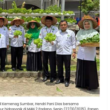
il Kemenag Sumbar, Hendri Pani Dias bersama
r hidroponik di MAN 2 Padang, Senin (27/10/2025). Panen