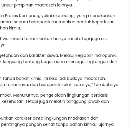
a unsur pimpinan madrasah lainnya.
Asta Protas Kemenag, yakni ekoteologi, yang menekankan
nanam secara hidroponik merupakan bentuk kepedulian
han kimia.
bahwa media tanam bukan hanya tanah, tapi juga air.
nya.
tahuan dan karakter siswa. Melalui kegiatan hidroponik,
ktik langsung tentang bagaimana menjaga lingkungan dan
tanpa bahan kimia. Ini bisa jadi budaya madrasah.
edia tanamnya, dan hidroponik salah satunya,” tambahnya.
i Sumbar. Menurutnya, pengelolaan lingkungan berbasis
kesehatan, tetapi juga melatih tanggung jawab dan
buhkan karakter cinta lingkungan madrasah dan
 pentingnya pangan sehat tanpa bahan kimia,” ujarnya.