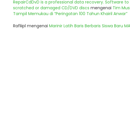
RepairCdDvD is a professional data recovery. Software t
scratched or damaged CD/DVD discs
mengenai
Tim Musi
Tampil Memukau di “Peringatan 100 Tahun Khairil Anwar”
Rafliipl
mengenai
Marinir Latih Baris Berbaris Siswa Baru 