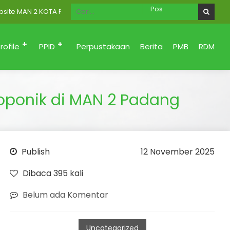
N 2 KOTA PADANG Menuju Zona Integritas (Bersih dari korupsi, Sant
rofile
PPID
Perpustakaan
Berita
PMB
RDM
ponik di MAN 2 Padang
Publish
12 November 2025
Dibaca 395 kali
Belum ada Komentar
Uncategorized