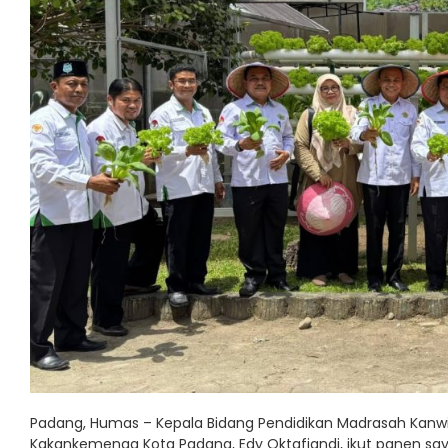
Padang, Humas – Kepala Bidang Pendidikan Madrasah Kanw
Kakankemenag Kota Padang, Edy Oktafiandi, ikut panen sayu