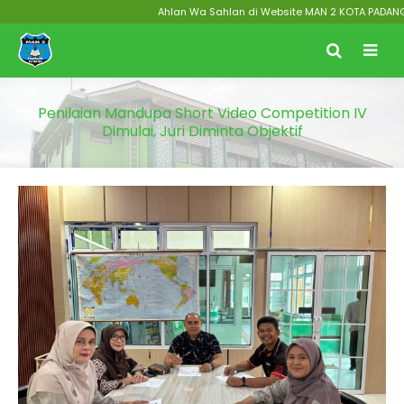
Ahlan Wa Sahlan di Website MAN 2 KOTA PADANG Menu
Penilaian Mandupa Short Video Competition IV
Dimulai, Juri Diminta Objektif