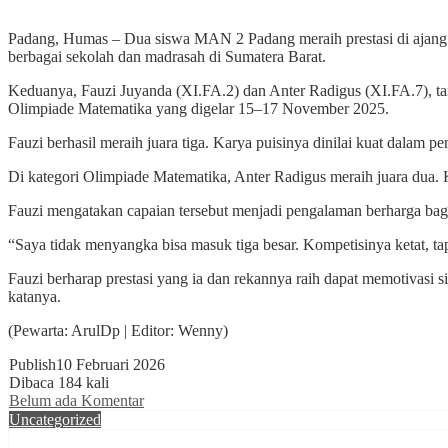
Padang, Humas – Dua siswa MAN 2 Padang meraih prestasi di ajang 
berbagai sekolah dan madrasah di Sumatera Barat.
Keduanya, Fauzi Juyanda (XI.FA.2) dan Anter Radigus (XI.FA.7), ta
Olimpiade Matematika yang digelar 15–17 November 2025.
Fauzi berhasil meraih juara tiga. Karya puisinya dinilai kuat dalam 
Di kategori Olimpiade Matematika, Anter Radigus meraih juara dua. K
Fauzi mengatakan capaian tersebut menjadi pengalaman berharga bag
“Saya tidak menyangka bisa masuk tiga besar. Kompetisinya ketat, tap
Fauzi berharap prestasi yang ia dan rekannya raih dapat memotivas
katanya.
(Pewarta: ArulDp | Editor: Wenny)
Publish
10 Februari 2026
Dibaca 184 kali
Belum ada Komentar
Uncategorized