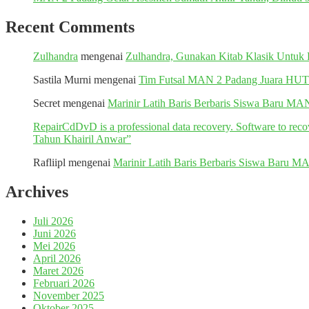
Recent Comments
Zulhandra
mengenai
Zulhandra, Gunakan Kitab Klasik Untu
Sastila Murni
mengenai
Tim Futsal MAN 2 Padang Juara H
Secret
mengenai
Marinir Latih Baris Berbaris Siswa Baru MA
RepairCdDvD is a professional data recovery. Software to re
Tahun Khairil Anwar”
Rafliipl
mengenai
Marinir Latih Baris Berbaris Siswa Baru M
Archives
Juli 2026
Juni 2026
Mei 2026
April 2026
Maret 2026
Februari 2026
November 2025
Oktober 2025