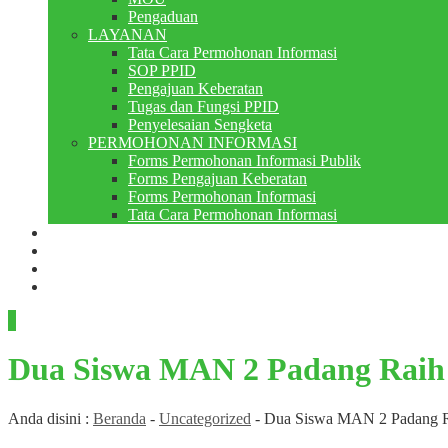
Pengaduan
LAYANAN
Tata Cara Permohonan Informasi
SOP PPID
Pengajuan Keberatan
Tugas dan Fungsi PPID
Penyelesaian Sengketa
PERMOHONAN INFORMASI
Forms Permohonan Informasi Publik
Forms Pengajuan Keberatan
Forms Permohonan Informasi
Tata Cara Permohonan Informasi
Perpustakaan
Berita
PMB
RDM
Dua Siswa MAN 2 Padang Raih P
Anda disini :
Beranda
-
Uncategorized
-
Dua Siswa MAN 2 Padang Rai