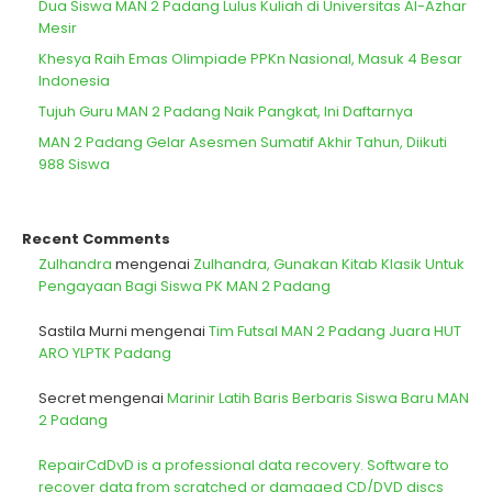
Dua Siswa MAN 2 Padang Lulus Kuliah di Universitas Al-Azhar
Mesir
Khesya Raih Emas Olimpiade PPKn Nasional, Masuk 4 Besar
Indonesia
Tujuh Guru MAN 2 Padang Naik Pangkat, Ini Daftarnya
MAN 2 Padang Gelar Asesmen Sumatif Akhir Tahun, Diikuti
988 Siswa
Recent Comments
Zulhandra
mengenai
Zulhandra, Gunakan Kitab Klasik Untuk
Pengayaan Bagi Siswa PK MAN 2 Padang
Sastila Murni
mengenai
Tim Futsal MAN 2 Padang Juara HUT
ARO YLPTK Padang
Secret
mengenai
Marinir Latih Baris Berbaris Siswa Baru MAN
2 Padang
RepairCdDvD is a professional data recovery. Software to
recover data from scratched or damaged CD/DVD discs