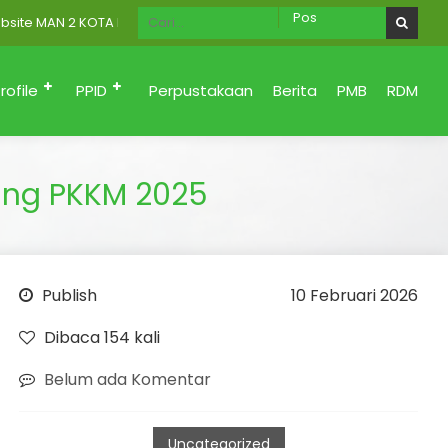
AN 2 KOTA PADANG Menuju Zona Integritas (Bersih dari korupsi, San
rofile
PPID
Perpustakaan
Berita
PMB
RDM
ang PKKM 2025
Publish
10 Februari 2026
Dibaca 154 kali
Belum ada Komentar
Uncategorized