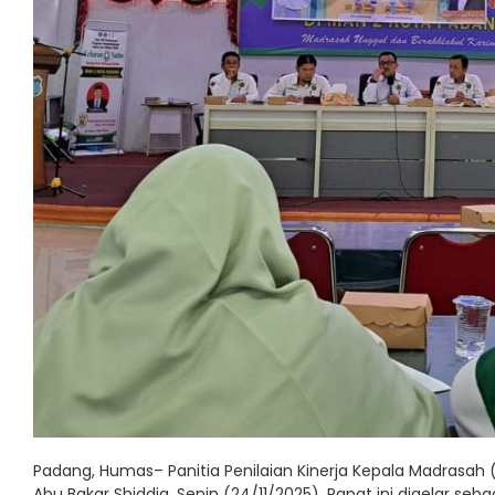
Padang, Humas– Panitia Penilaian Kinerja Kepala Madrasah
Abu Bakar Shiddiq, Senin (24/11/2025). Rapat ini digelar se