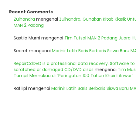
Recent Comments
Zulhandra
mengenai
Zulhandra, Gunakan Kitab Klasik Un
MAN 2 Padang
Sastila Murni
mengenai
Tim Futsal MAN 2 Padang Juara 
Secret
mengenai
Marinir Latih Baris Berbaris Siswa Baru 
RepairCdDvD is a professional data recovery. Software t
scratched or damaged CD/DVD discs
mengenai
Tim Musi
Tampil Memukau di “Peringatan 100 Tahun Khairil Anwar”
Rafliipl
mengenai
Marinir Latih Baris Berbaris Siswa Baru 