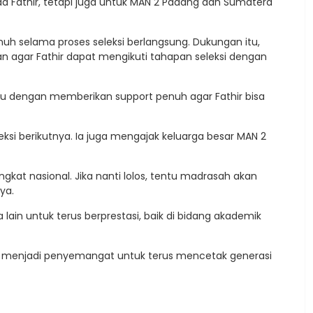
a Fathir, tetapi juga untuk MAN 2 Padang dan Sumatera
 selama proses seleksi berlangsung. Dukungan itu,
n agar Fathir dapat mengikuti tahapan seleksi dengan
tu dengan memberikan support penuh agar Fathir bisa
si berikutnya. Ia juga mengajak keluarga besar MAN 2
kat nasional. Jika nanti lolos, tentu madrasah akan
ya.
 lain untuk terus berprestasi, baik di bidang akademik
ni menjadi penyemangat untuk terus mencetak generasi