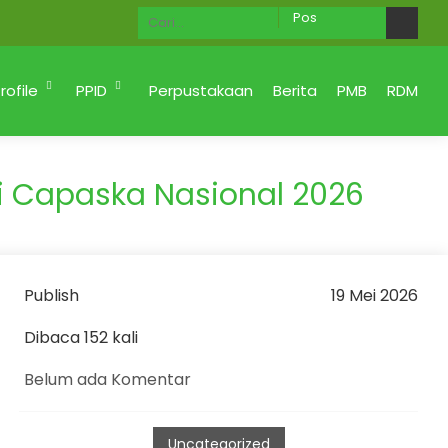
Ahlan Wa Sahlan di Website MAN 2 KOTA PADANG M
rofile
PPID
Perpustakaan
Berita
PMB
RDM
i Capaska Nasional 2026
Publish
19 Mei 2026
Dibaca 152 kali
Belum ada Komentar
Uncategorized