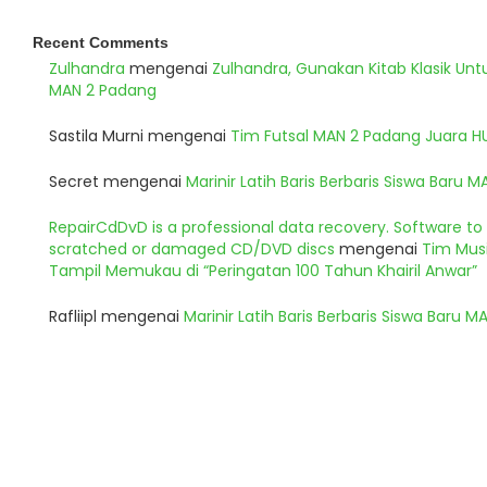
Recent Comments
Zulhandra
mengenai
Zulhandra, Gunakan Kitab Klasik Un
MAN 2 Padang
Sastila Murni
mengenai
Tim Futsal MAN 2 Padang Juara 
Secret
mengenai
Marinir Latih Baris Berbaris Siswa Baru 
RepairCdDvD is a professional data recovery. Software t
scratched or damaged CD/DVD discs
mengenai
Tim Musi
Tampil Memukau di “Peringatan 100 Tahun Khairil Anwar”
Rafliipl
mengenai
Marinir Latih Baris Berbaris Siswa Baru 