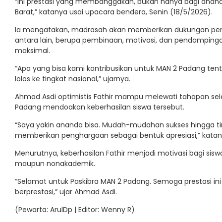
“Ini prestasi yang membanggakan, bukan hanya bagi anand
Barat,” katanya usai upacara bendera, Senin (18/5/2026).
Ia mengatakan, madrasah akan memberikan dukungan penuh
antara lain, berupa pembinaan, motivasi, dan pendampinga
maksimal.
“Apa yang bisa kami kontribusikan untuk MAN 2 Padang ten
lolos ke tingkat nasional,” ujarnya.
Ahmad Asdi optimistis Fathir mampu melewati tahapan selek
Padang mendoakan keberhasilan siswa tersebut.
“Saya yakin ananda bisa. Mudah-mudahan sukses hingga ting
memberikan penghargaan sebagai bentuk apresiasi,” katan
Menurutnya, keberhasilan Fathir menjadi motivasi bagi siswa
maupun nonakademik.
“Selamat untuk Paskibra MAN 2 Padang. Semoga prestasi i
berprestasi,” ujar Ahmad Asdi.
(Pewarta: ArulDp | Editor: Wenny R)