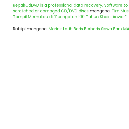
RepairCdDvD is a professional data recovery. Software t
scratched or damaged CD/DVD discs
mengenai
Tim Musi
Tampil Memukau di “Peringatan 100 Tahun Khairil Anwar”
Rafliipl
mengenai
Marinir Latih Baris Berbaris Siswa Baru 