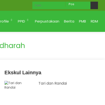
Ahlan Wa Sahlan di Website MAN 2 KOTA PADANG M
rofile
PPID
Perpustakaan
Berita
PMB
RDM
dharah
Ekskul Lainnya
Tari dan Randai