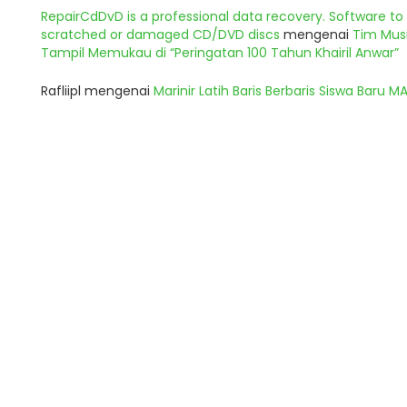
RepairCdDvD is a professional data recovery. Software t
scratched or damaged CD/DVD discs
mengenai
Tim Musi
Tampil Memukau di “Peringatan 100 Tahun Khairil Anwar”
Rafliipl
mengenai
Marinir Latih Baris Berbaris Siswa Baru 