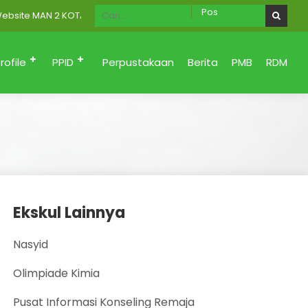
te MAN 2 KOTA PADANG Menuju Zona Integritas (Bersih dari korupsi,
rofile
PPID
Perpustakaan
Berita
PMB
RDM
Ekskul Lainnya
Nasyid
Olimpiade Kimia
Pusat Informasi Konseling Remaja