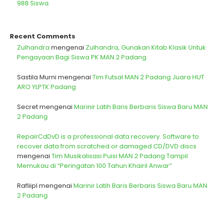
988 Siswa
Recent Comments
Zulhandra
mengenai
Zulhandra, Gunakan Kitab Klasik Untuk
Pengayaan Bagi Siswa PK MAN 2 Padang
Sastila Murni
mengenai
Tim Futsal MAN 2 Padang Juara HUT
ARO YLPTK Padang
Secret
mengenai
Marinir Latih Baris Berbaris Siswa Baru MAN
2 Padang
RepairCdDvD is a professional data recovery. Software to
recover data from scratched or damaged CD/DVD discs
mengenai
Tim Musikalisasi Puisi MAN 2 Padang Tampil
Memukau di “Peringatan 100 Tahun Khairil Anwar”
Rafliipl
mengenai
Marinir Latih Baris Berbaris Siswa Baru MAN
2 Padang