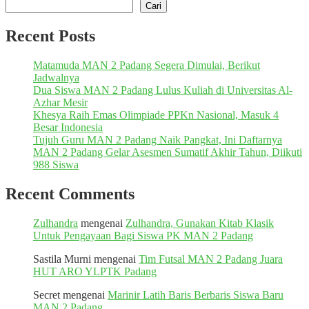
Cari
Recent Posts
Matamuda MAN 2 Padang Segera Dimulai, Berikut
Jadwalnya
Dua Siswa MAN 2 Padang Lulus Kuliah di Universitas Al-
Azhar Mesir
Khesya Raih Emas Olimpiade PPKn Nasional, Masuk 4
Besar Indonesia
Tujuh Guru MAN 2 Padang Naik Pangkat, Ini Daftarnya
MAN 2 Padang Gelar Asesmen Sumatif Akhir Tahun, Diikuti
988 Siswa
Recent Comments
Zulhandra
mengenai
Zulhandra, Gunakan Kitab Klasik
Untuk Pengayaan Bagi Siswa PK MAN 2 Padang
Sastila Murni
mengenai
Tim Futsal MAN 2 Padang Juara
HUT ARO YLPTK Padang
Secret
mengenai
Marinir Latih Baris Berbaris Siswa Baru
MAN 2 Padang