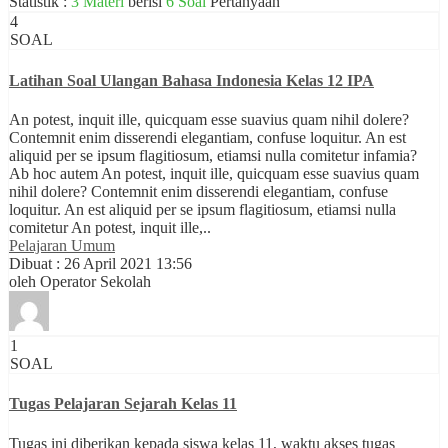
Statistik :
3 Materi
berisi
6 Soal
Pertanyaan
4
SOAL
Latihan Soal Ulangan Bahasa Indonesia Kelas 12 IPA
An potest, inquit ille, quicquam esse suavius quam nihil dolere?
Contemnit enim disserendi elegantiam, confuse loquitur. An est
aliquid per se ipsum flagitiosum, etiamsi nulla comitetur infamia?
Ab hoc autem An potest, inquit ille, quicquam esse suavius quam
nihil dolere? Contemnit enim disserendi elegantiam, confuse
loquitur. An est aliquid per se ipsum flagitiosum, etiamsi nulla
comitetur An potest, inquit ille,..
Pelajaran Umum
Dibuat : 26 April 2021 13:56
oleh Operator Sekolah
1
SOAL
Tugas Pelajaran Sejarah Kelas 11
Tugas ini diberikan kepada siswa kelas 11, waktu akses tugas