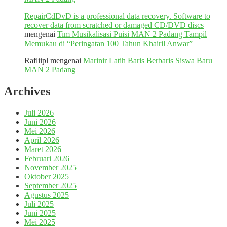
RepairCdDvD is a professional data recovery. Software to
recover data from scratched or damaged CD/DVD discs
mengenai
Tim Musikalisasi Puisi MAN 2 Padang Tampil
Memukau di “Peringatan 100 Tahun Khairil Anwar”
Rafliipl
mengenai
Marinir Latih Baris Berbaris Siswa Baru
MAN 2 Padang
Archives
Juli 2026
Juni 2026
Mei 2026
April 2026
Maret 2026
Februari 2026
November 2025
Oktober 2025
September 2025
Agustus 2025
Juli 2025
Juni 2025
Mei 2025