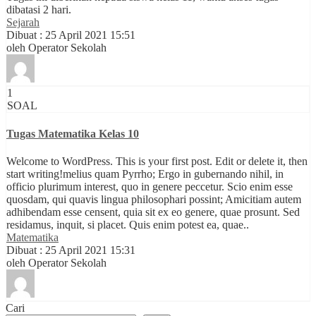
dibatasi 2 hari.
Sejarah
Dibuat : 25 April 2021 15:51
oleh Operator Sekolah
1
SOAL
Tugas Matematika Kelas 10
Welcome to WordPress. This is your first post. Edit or delete it, then
start writing!melius quam Pyrrho; Ergo in gubernando nihil, in
officio plurimum interest, quo in genere peccetur. Scio enim esse
quosdam, qui quavis lingua philosophari possint; Amicitiam autem
adhibendam esse censent, quia sit ex eo genere, quae prosunt. Sed
residamus, inquit, si placet. Quis enim potest ea, quae..
Matematika
Dibuat : 25 April 2021 15:31
oleh Operator Sekolah
Cari