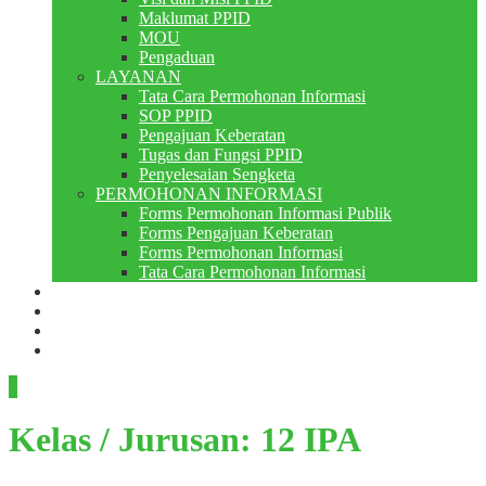
Maklumat PPID
MOU
Pengaduan
LAYANAN
Tata Cara Permohonan Informasi
SOP PPID
Pengajuan Keberatan
Tugas dan Fungsi PPID
Penyelesaian Sengketa
PERMOHONAN INFORMASI
Forms Permohonan Informasi Publik
Forms Pengajuan Keberatan
Forms Permohonan Informasi
Tata Cara Permohonan Informasi
Perpustakaan
Berita
PMB
RDM
Kelas / Jurusan:
12 IPA