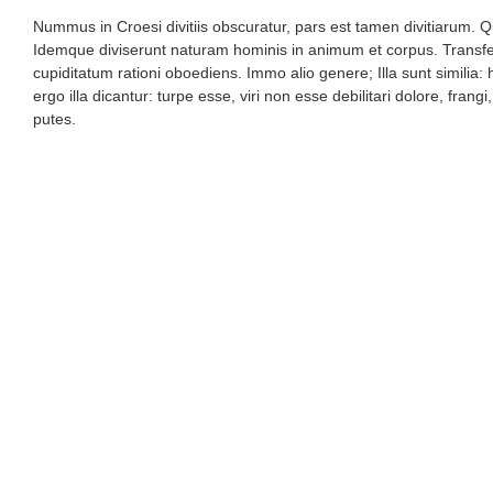
Nummus in Croesi divitiis obscuratur, pars est tamen divitiarum.
Idemque diviserunt naturam hominis in animum et corpus. Transf
cupiditatum rationi oboediens. Immo alio genere; Illa sunt similia:
ergo illa dicantur: turpe esse, viri non esse debilitari dolore, f
putes.