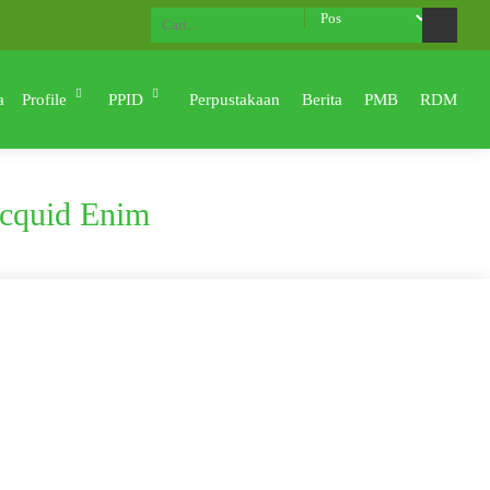
Ahlan Wa Sahlan di Website MAN 2 KOTA PADANG Men
a
Profile
PPID
Perpustakaan
Berita
PMB
RDM
icquid Enim