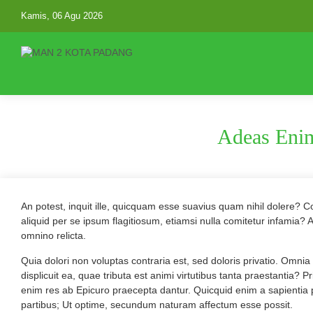
Kamis, 06 Agu 2026
Adeas Enim
An potest, inquit ille, quicquam esse suavius quam nihil dolere? C
aliquid per se ipsum flagitiosum, etiamsi nulla comitetur infam
omnino relicta.
Quia dolori non voluptas contraria est, sed doloris privatio. Omni
displicuit ea, quae tributa est animi virtutibus tanta praestantia? 
enim res ab Epicuro praecepta dantur. Quicquid enim a sapientia p
partibus; Ut optime, secundum naturam affectum esse possit.