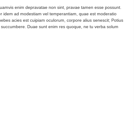
 Quamvis enim depravatae non sint, pravae tamen esse possunt.
er idem ad modestiam vel temperantiam, quae est moderatio
 hebes acies est cuipiam oculorum, corpore alius senescit; Potius
rangi, succumbere. Duae sunt enim res quoque, ne tu verba solum