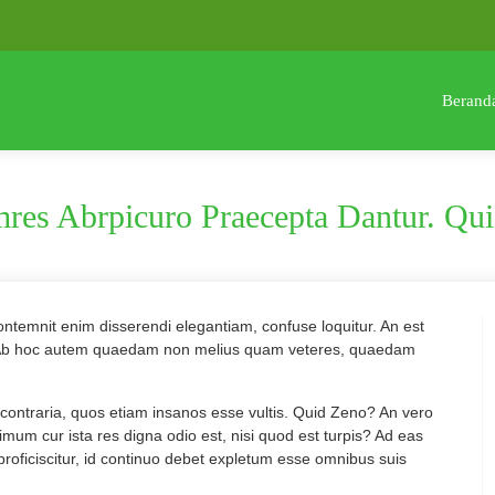
Berand
res Abrpicuro Praecepta Dantur. Qu
ontemnit enim disserendi elegantiam, confuse loquitur. An est
ia? Ab hoc autem quaedam non melius quam veteres, quaedam
a contraria, quos etiam insanos esse vultis. Quid Zeno? An vero
Primum cur ista res digna odio est, nisi quod est turpis? Ad eas
roficiscitur, id continuo debet expletum esse omnibus suis